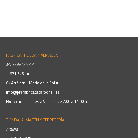
FÁBRICA, TIENDA Y ALMACÉN
Maria de la Salut
T.
971 525 141
C/ Artà s/n - Maria de la Salut
info@prefabricatscarbonell.es
Horario:
de Lunes a Viernes de 7.00 a 14.00 h
TIENDA, ALMACÉN Y FERRETERÍA:
Alcudia