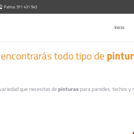
Palma: 971 431 945
Inicio
l
encontrarás todo tipo de
pintu
variedad que necesitas de
pinturas
para paredes, techos y m