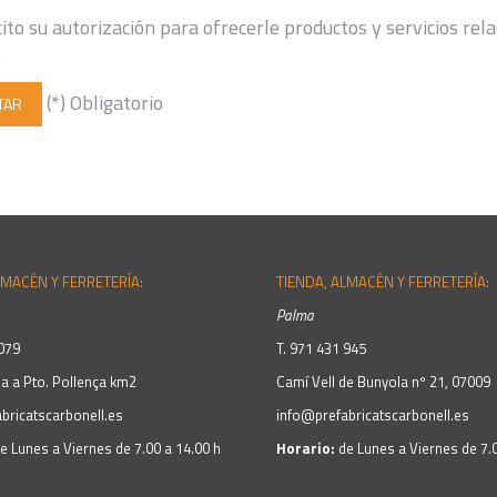
cito su autorización para ofrecerle productos y servicios rela
e
(*) Obligatorio
LMACÉN Y FERRETERÍA:
TIENDA, ALMACÉN Y FERRETERÍA:
Palma
079
T.
971 431 945
ia a Pto. Pollença km2
Camí Vell de Bunyola nº 21, 07009
bricatscarbonell.es
info@prefabricatscarbonell.es
e Lunes a Viernes de 7.00 a 14.00 h
Horario:
de Lunes a Viernes de 7.0