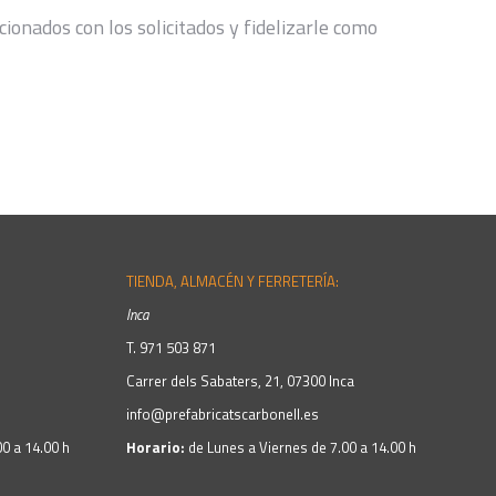
cionados con los solicitados y fidelizarle como
TIENDA, ALMACÉN Y FERRETERÍA:
Inca
T.
971 503 871
Carrer dels Sabaters, 21, 07300 Inca
info@prefabricatscarbonell.es
0 a 14.00 h
Horario:
de Lunes a Viernes de 7.00 a 14.00 h