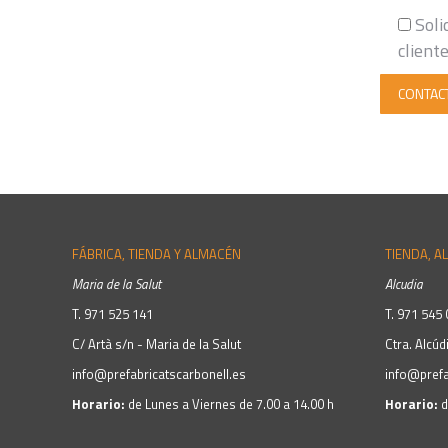
Soli
client
FÁBRICA, TIENDA Y ALMACÉN
TIENDA, A
Maria de la Salut
Alcudia
T.
971 525 141
T.
971 545 
C/ Artà s/n - Maria de la Salut
Ctra. Alcúd
info@prefabricatscarbonell.es
info@prefa
Horario:
de Lunes a Viernes de 7.00 a 14.00 h
Horario:
d