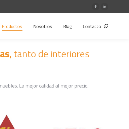
Facebook
Linkedin
page
page
opens
opens
Productos
Nosotros
Blog
Contacto
Search:
in
in
new
new
window
window
ras
, tanto de interiores
uebles. La mejor calidad al mejor precio.