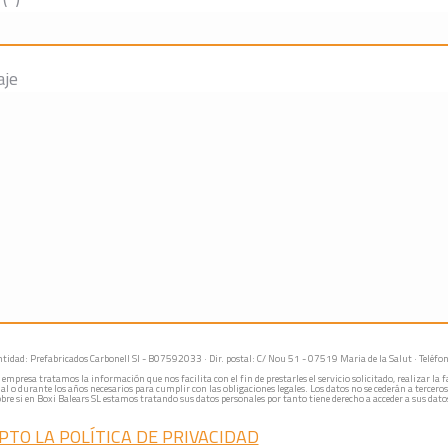
aje
tidad: Prefabricados Carbonell Sl - B07592033 · Dir. postal: C/ Nou 51 - 07519 Maria de la Salut · Teléfo
empresa tratamos la información que nos facilita con el fin de prestarles el servicio solicitado, realizar 
al o durante los años necesarios para cumplir con las obligaciones legales. Los datos no se cederán a terceros
re si en Boxi Balears SL estamos tratando sus datos personales por tanto tiene derecho a acceder a sus datos 
PTO LA POLÍTICA DE PRIVACIDAD