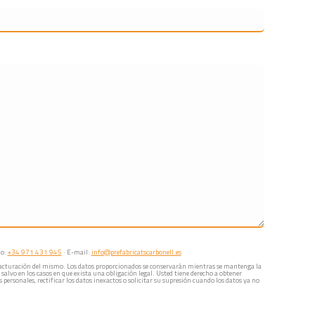
no:
+34 971 431 945
· E-mail:
info@prefabricatscarbonell.es
la facturación del mismo. Los datos proporcionados se conservarán mientras se mantenga la
 salvo en los casos en que exista una obligación legal. Usted tiene derecho a obtener
personales, rectificar los datos inexactos o solicitar su supresión cuando los datos ya no