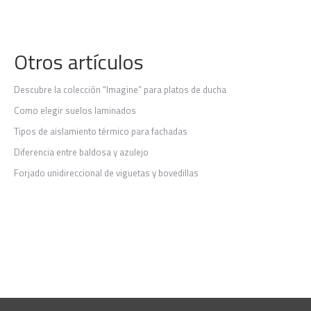
Otros artículos
Descubre la colección “Imagine” para platos de ducha
Como elegir suelos laminados
Tipos de aislamiento térmico para fachadas
Diferencia entre baldosa y azulejo
Forjado unidireccional de viguetas y bovedillas