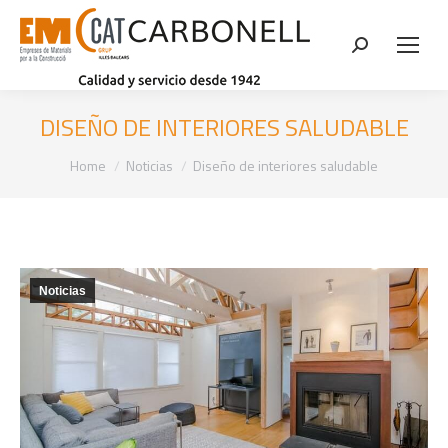
Search:
DISEÑO DE INTERIORES SALUDABLE
You are here:
Home
Noticias
Diseño de interiores saludable
Noticias